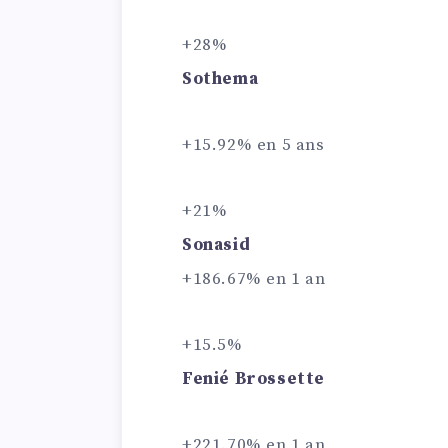
+28%
Sothema
+15.92% en 5 ans
+21%
Sonasid
+186.67% en 1 an
+15.5%
Fenié Brossette
+221.70% en 1 an