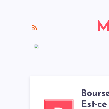
Bours
Est-ce