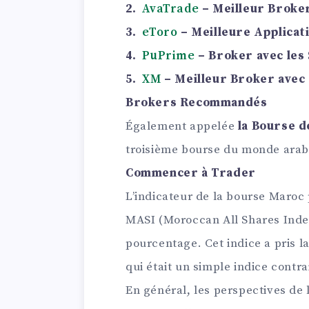
2.
AvaTrade
– Meilleur Broker
3.
eToro
– Meilleure Applicat
4.
PuPrime
– Broker avec les 
5.
XM
– Meilleur Broker avec 
Brokers Recommandés
Également appelée
la Bourse d
troisième bourse du monde arab
Commencer à Trader
L’indicateur de la bourse Maroc
MASI (Moroccan All Shares Index
pourcentage. Cet indice a pris la
qui était un simple indice cont
En général, les perspectives de 