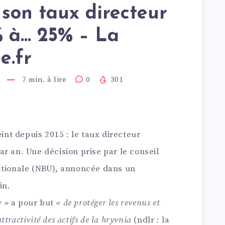
 son taux directeur
% à… 25% – La
e.fr
7
min. à lire
0
301
eint depuis 2015 : le taux directeur
r an. Une décision prise par le conseil
ationale (NBU), annoncée dans un
in.
e »
a pour but
« de protéger les revenus et
attractivité des actifs de la hryvnia
(ndlr : la