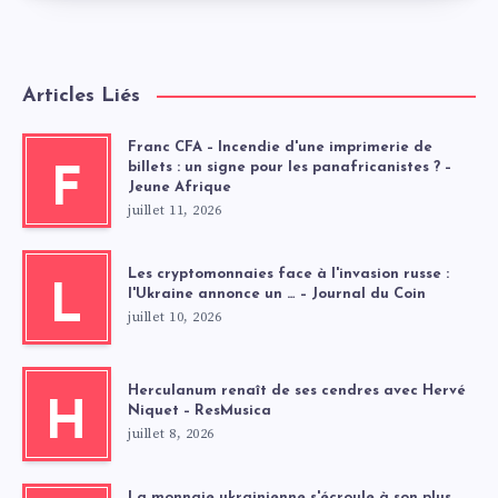
Articles Liés
Franc CFA – Incendie d'une imprimerie de
billets : un signe pour les panafricanistes ? –
F
Jeune Afrique
juillet 11, 2026
Les cryptomonnaies face à l'invasion russe :
L
l'Ukraine annonce un … – Journal du Coin
juillet 10, 2026
Herculanum renaît de ses cendres avec Hervé
H
Niquet – ResMusica
juillet 8, 2026
La monnaie ukrainienne s'écroule à son plus